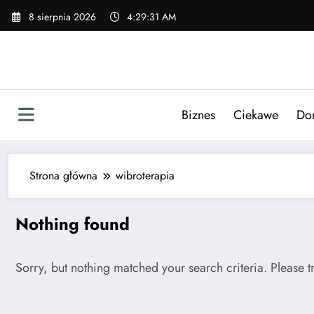
Skip
8 sierpnia 2026
4:29:31 AM
to
content
Biznes
Ciekawe
Do
Strona główna
wibroterapia
Nothing found
Sorry, but nothing matched your search criteria. Please 