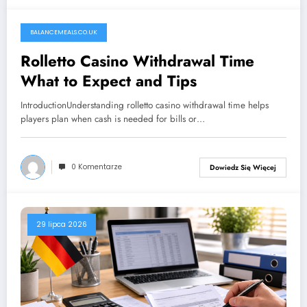
BALANCEMEALS.CO.UK
30 lipca 2026
Rolletto Casino Withdrawal Time
What to Expect and Tips
IntroductionUnderstanding rolletto casino withdrawal time helps
players plan when cash is needed for bills or…
0 Komentarze
Dowiedz Się Więcej
29 lipca 2026