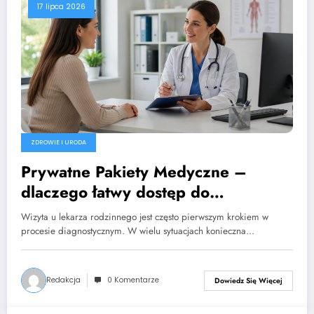
17 lipca 2026
ZDROWIE I URODA
Prywatne Pakiety Medyczne –
dlaczego łatwy dostęp do
specjalistów ma tak duże znaczenie?
Wizyta u lekarza rodzinnego jest często pierwszym krokiem w
procesie diagnostycznym. W wielu sytuacjach konieczna…
Redakcja
0 Komentarze
Dowiedz Się Więcej