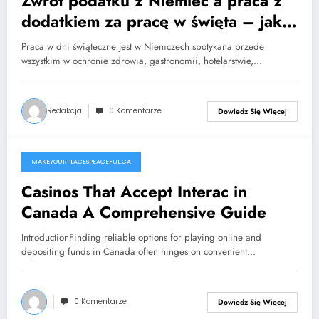
Zwrot podatku z Niemiec a praca z
dodatkiem za pracę w święta – jak
wygląda rozliczenie?
Praca w dni świąteczne jest w Niemczech spotykana przede
wszystkim w ochronie zdrowia, gastronomii, hotelarstwie,…
Redakcja
0 Komentarze
Dowiedz Się Więcej
MAKEYOURPLACESPEACEFUL.CA
3 sierpnia 2026
Casinos That Accept Interac in
Canada A Comprehensive Guide
IntroductionFinding reliable options for playing online and
depositing funds in Canada often hinges on convenient…
0 Komentarze
Dowiedz Się Więcej