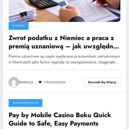
CIEKAWE
Zwrot podatku z Niemiec a praca z
premią uznaniową – jak uwzględnić
ją w rozliczeniu?
Premie uznaniowe są często wypłacane pracownikom zatrudnionym
w Niemczech jako forma nagrody za zaangażowanie, osiągnięte…
Redakcja
0 Komentarze
Dowiedz Się Więcej
BIJOUCOFFEE.CO.UK
28 lipca 2026
Pay by Mobile Casino Boku Quick
Guide to Safe, Easy Payments