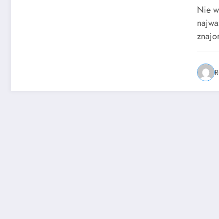
Nie w
najwa
znajo
R