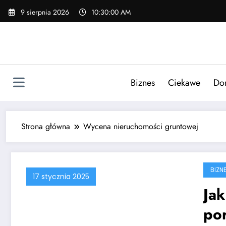
Skip
9 sierpnia 2026
10:30:00 AM
to
content
Biznes
Ciekawe
Do
Strona główna
Wycena nieruchomości gruntowej
BIZN
17 stycznia 2025
Jak
po