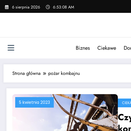
Skip
6 sierpnia 2026
6:53:08 AM
to
content
Biznes
Ciekawe
Do
Strona główna
pożar kombajnu
5 kwietnia 2023
CIEK
Cz
ko