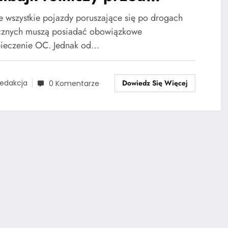
żarem
e wszystkie pojazdy poruszające się po drogach
cznych muszą posiadać obowiązkowe
ieczenie OC. Jednak od…
Dowiedz Się Więcej
edakcja
0 Komentarze