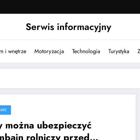
Serwis informacyjny
m i wnętrze
Motoryzacja
Technologia
Turystyka
AWE
y można ubezpieczyć
mbajn rolniczy przed