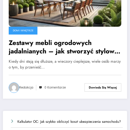
DOM I WNĘTRZE
Zestawy mebli ogrodowych
jadalnianych – jak stworzyć stylową
jadalnię na świeżym powietrzu?
Kiedy dni stają się dłuższe, a wieczory cieplejsze, wiele osób marzy
o tym, by przenieść…
Redakcja
0 Komentarze
Dowiedz Się Więcej
Kalkulator OC: Jak szybko obliczyć koszt ubezpieczenia samochodu?